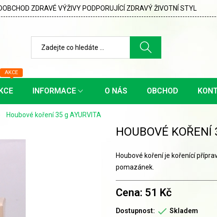
OBCHOD ZDRAVÉ VÝŽIVY PODPORUJÍCÍ ZDRAVÝ ŽIVOTNÍ STYL
AKCE
KCE
INFORMACE
O NÁS
OBCHOD
KON
Houbové koření 35 g AYURVITA
HOUBOVÉ KOŘENÍ 
Houbové koření je kořenící přípr
pomazánek.
Cena: 51 Kč

Dostupnost:
Skladem