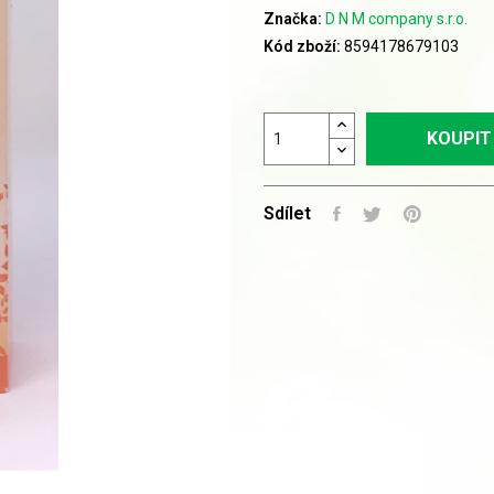
Značka:
D N M company s.r.o.
Kód zboží:
8594178679103
KOUPIT
Sdílet