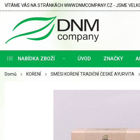
VÍTÁME VÁS NA STRÁNKÁCH WWW.DNMCOMPANY.CZ - JSME VELKO
NABÍDKA ZBOŽÍ
ÚVOD
ZNAČKY
A
Domů
KOŘENÍ
SMĚSI KOŘENÍ TRADIČNÍ ČESKÉ AYURVITA