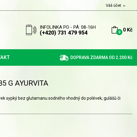
Váš účet
expand_more
INFOLINKA PO - PÁ: 08-16H
0 Kč
(+420) 731 479 954
0
TAKT
DOPRAVA ZDARMA OD 2.200 Kč
35 G AYURVITA
avek sypký bez glutamanu sodného vhodný do polévek, gulášů či