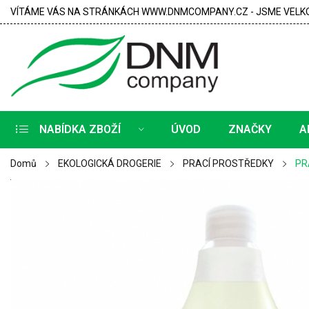
VÍTÁME VÁS NA STRÁNKÁCH WWW.DNMCOMPANY.CZ - JSME VELKO
NABÍDKA ZBOŽÍ
ÚVOD
ZNAČKY
A
Domů
EKOLOGICKÁ DROGERIE
PRACÍ PROSTŘEDKY
PR