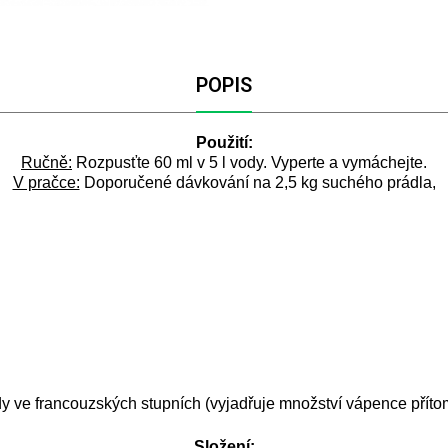
POPIS
Použití:
Ručně:
R
ozpusťte 60 ml v 5 l vody. Vyperte a vymáchejte.
V pračce:
D
oporučené dávkování na 2,5 kg suchého prádla,
ody ve francouzských stupních (vyjadřuje množství vápence přít
Složení: