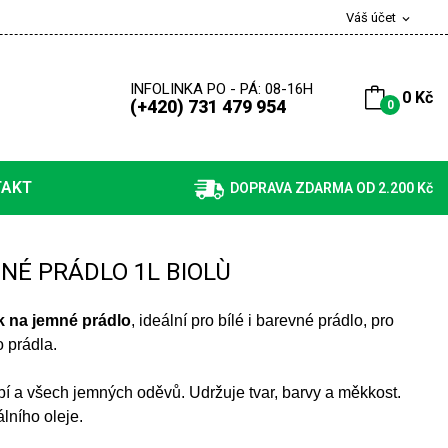
Váš účet
expand_more
INFOLINKA PO - PÁ: 08-16H
0 Kč
(+420) 731 479 954
0
TAKT
DOPRAVA ZDARMA OD 2.200 Kč
NÉ PRÁDLO 1L BIOLÙ
k na jemné prádlo
, ideální pro bílé i barevné prádlo, pro
 prádla.
bí a všech jemných oděvů. Udržuje tvar, barvy a měkkost.
lního oleje.