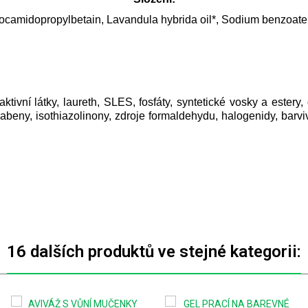
ocamidopropylbetain, Lavandula hybrida oil*, Sodium benzoate, 
tivní látky, laureth, SLES, fosfáty, syntetické vosky a estery, g
ny, isothiazolinony, zdroje formaldehydu, halogenidy, barviv
16 dalších produktů ve stejné kategorii: