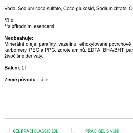
Voda, Sodium coco-sulfate, Coco-glukosid, Sodium citrate, C
*Bio
**s přírodními esencemi
Neobsahuje:
Minerální oleje, parafíny, vazelínu, ethoxylované povrchově ak
karbomery, PEG a PPG, zdroje aminů, EDTA, BHA/BHT, parabe
živočišné deriváty.
Balení:
1 l
Země původu:
Itálie