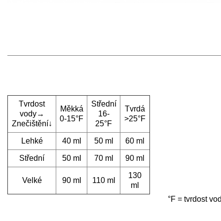
Tvrdost
Střední
Měkká
Tvrdá
vody→
16-
0-15°F
>25°F
Znečištění↓
25°F
Lehké
40 ml
50 ml
60 ml
Střední
50 ml
70 ml
90 ml
130
Velké
90 ml
110 ml
ml
°F = tvrdost v