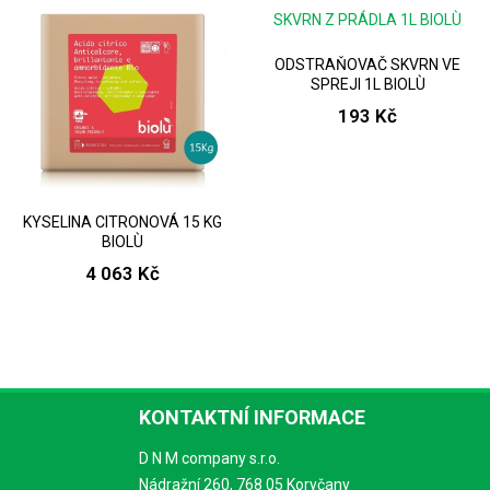
ODSTRAŇOVAČ SKVRN VE
SPREJI 1L BIOLÙ
193 Kč
KYSELINA CITRONOVÁ 15 KG
BIOLÙ
4 063 Kč
KONTAKTNÍ INFORMACE
D N M company s.r.o.
Nádražní 260, 768 05 Koryčany