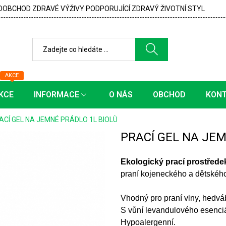
OBCHOD ZDRAVÉ VÝŽIVY PODPORUJÍCÍ ZDRAVÝ ŽIVOTNÍ STYL
AKCE
KCE
INFORMACE
O NÁS
OBCHOD
KON
ACÍ GEL NA JEMNÉ PRÁDLO 1L BIOLÙ
PRACÍ GEL NA JEM
Ekologický prací prostřede
praní kojeneckého a dětského
Vhodný pro praní vlny, hedvá
S vůní levandulového esenciá
Hypoalergenní.