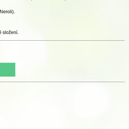
eroli).
 složení.