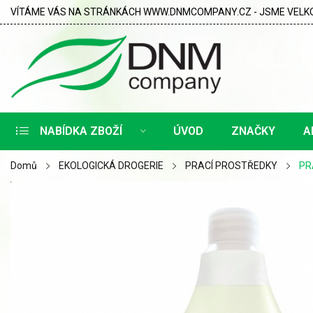
VÍTÁME VÁS NA STRÁNKÁCH WWW.DNMCOMPANY.CZ - JSME VELKO
NABÍDKA ZBOŽÍ
ÚVOD
ZNAČKY
A
Domů
EKOLOGICKÁ DROGERIE
PRACÍ PROSTŘEDKY
PR