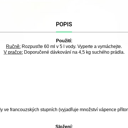
POPIS
Použití:
Ručně:
R
ozpusťte
60 ml v 5 l vody. Vyperte a vymáchejte.
V pračce:
D
o
poručené dávkování na 4,5 kg suchého prádla.
ody ve francouzských stupních (vyjadřuje množství vápence přít
Složení: