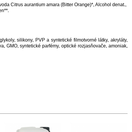
oda Citrus aurantium amara (Bitter Orange)*, Alcohol denat.,
en**.
lykoly, silikony, PVP a syntetické filmotvorné látky, akryláty,
a, GMO, syntetické parfémy, optické rozjasňovače, amoniak,