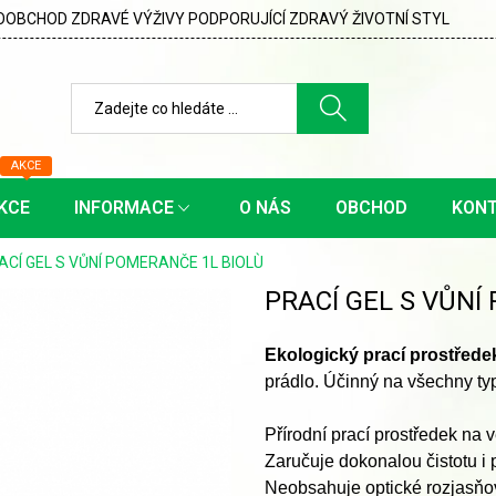
OBCHOD ZDRAVÉ VÝŽIVY PODPORUJÍCÍ ZDRAVÝ ŽIVOTNÍ STYL
AKCE
KCE
INFORMACE
O NÁS
OBCHOD
KON
ACÍ GEL S VŮNÍ POMERANČE 1L BIOLÙ
PRACÍ GEL S VŮNÍ
Ekologický prací prostřede
prádlo. Účinný na všechny typy
Přírodní prací prostředek na 
Zaručuje dokonalou čistotu i 
Neobsahuje optické rozjasňov