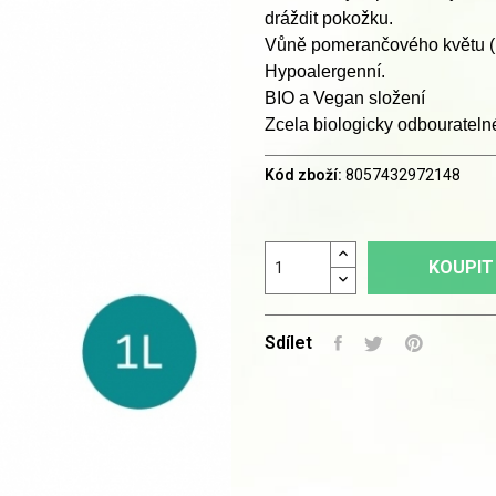
dráždit pokožku.
Vůně pomerančového květu (N
Hypoalergenní.
BIO a Vegan složení
Zcela biologicky odbouratelné
Kód zboží:
8057432972148
KOUPIT
Sdílet