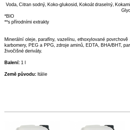
Voda, Citran sodný, Koko-glukosid, Kokoát draselný, Kokamid
Glyc
*BIO
**s přírodními extrakty
Minerální oleje, parafíny, vazelínu, ethoxylované povrchově ak
karbomery, PEG a PPG, zdroje aminů, EDTA, BHA/BHT, parabe
živočišné deriváty.
Balení:
1 l
Země původu:
Itálie