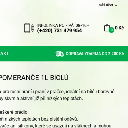
Váš účet
expand_more
INFOLINKA PO - PÁ: 08-16H
0 Kč
(+420) 731 479 954
0
TAKT
DOPRAVA ZDARMA OD 2.200 Kč
 POMERANČE 1L BIOLÙ
k
pro ruční praní i praní v pračce, ideální na bílé i barevné
 skvrn a aktivní již při nízkých teplotách.
veškeré prádlo.
při nízkých teplotách bez plstění oděvů.
ače ani silikony, které se usazují na vláknech a mohou