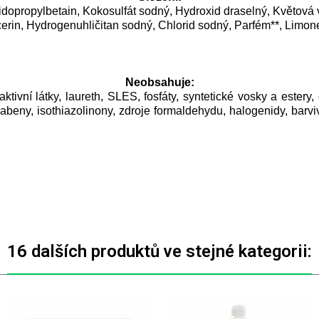
opropylbetain, Kokosulfát sodný, Hydroxid draselný, Květová v
erin, Hydrogenuhličitan sodný, Chlorid sodný, Parfém**, Limon
Neobsahuje:
tivní látky, laureth, SLES, fosfáty, syntetické vosky a estery, g
ny, isothiazolinony, zdroje formaldehydu, halogenidy, barviv
16 dalších produktů ve stejné kategorii: