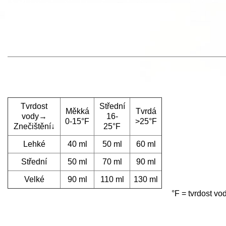
Tvrdost
Střední
Měkká
Tvrdá
vody→
16-
0-15°F
>25°F
Znečištění↓
25°F
Lehké
40 ml
50 ml
60 ml
Střední
50 ml
70 ml
90 ml
Velké
90 ml
110 ml
130 ml
°F = tvrdost v