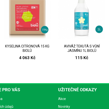
KYSELINA CITRONOVÁ 15 KG
AVIVÁŽ TEKUTÁ S VŮNÍ
BIOLÙ
JASMÍNU 1L BIOLÙ
4 063 Kč
115 Kč
 PRO VÁS
UŽITEČNÉ ODKAZY
ba
Akce
ch údajů
Novinky