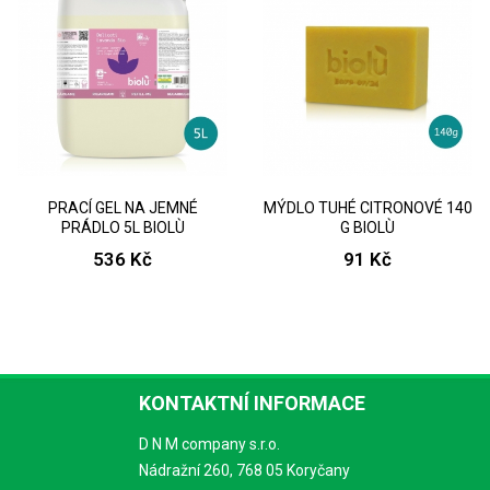
PRACÍ GEL NA JEMNÉ
MÝDLO TUHÉ CITRONOVÉ 140
PRÁDLO 5L BIOLÙ
G BIOLÙ
536 Kč
91 Kč
KONTAKTNÍ INFORMACE
D N M company s.r.o.
Nádražní 260, 768 05 Koryčany