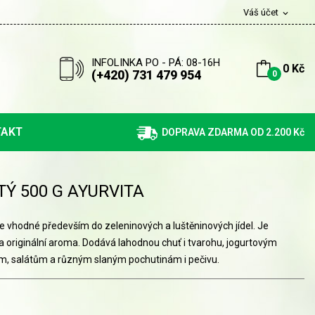
Váš účet
expand_more
INFOLINKA PO - PÁ: 08-16H
0 Kč
(+420) 731 479 954
0
TAKT
DOPRAVA ZDARMA OD 2.200 Kč
Ý 500 G AYURVITA
je vhodné především do zeleninových a luštěninových jídel. Je
a originální aroma. Dodává lahodnou chuť i tvarohu, jogurtovým
, salátům a různým slaným pochutinám i pečivu.