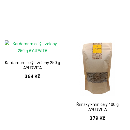
Kardamom celý - zelený 250 g
AYURVITA
364 Kč
Římský kmín celý 400 g
AYURVITA
379 Kč