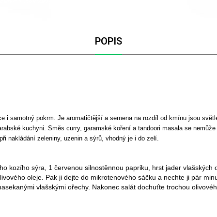
POPIS
 i samotný pokrm. Je aromatičtější a semena na rozdíl od kmínu jsou světlejš
 arabské kuchyni. Směs curry, garamské koření a tandoori masala se nemůže 
i nakládání zeleniny, uzenin a sýrů, vhodný je i do zelí.
ho kozího sýra, 1 červenou silnostěnnou papriku, hrst jader vlašských o
e olivového oleje. Pak ji dejte do mikrotenového sáčku a nechte ji pár mi
 nasekanými vlašskými ořechy. Nakonec salát dochuťte trochou olivové