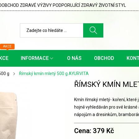
OBCHOD ZDRAVÉ VÝŽIVY PODPORUJÍCÍ ZDRAVÝ ŽIVOTNÍ STYL
AKCE
KCE
INFORMACE
O NÁS
OBCHOD
KON
500 g
Římský kmín mletý 500 g AYURVITA
ŘÍMSKÝ KMÍN MLET
Kmín římský mletý- koření, které 
hojně vyhledáván pro své krásné 
nápojům a dresinkům, bramborám
Cena: 379 Kč