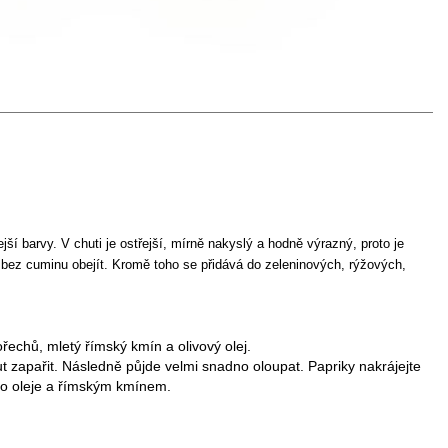
í barvy. V chuti je ostřejší, mírně nakyslý a hodně výrazný, proto je
bez cuminu obejít. Kromě toho se přidává do zeleninových, rýžových,
řechů, mletý římský kmín a olivový olej.
nut zapařit. Následně půjde velmi snadno oloupat. Papriky nakrájejte
ho oleje a římským kmínem.