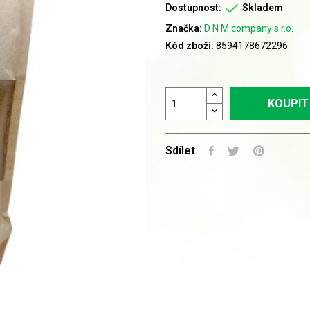

Dostupnost:
Skladem
Značka:
D N M company s.r.o.
Kód zboží:
8594178672296
KOUPIT
Sdílet