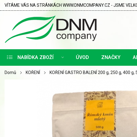
VÍTÁME VÁS NA STRÁNKÁCH WWW.DNMCOMPANY.CZ - JSME VELKO
NABÍDKA ZBOŽÍ
ÚVOD
ZNAČKY
A
Domů
KOŘENÍ
KOŘENÍ GASTRO BALENÍ 200 g, 250 g, 400 g, 