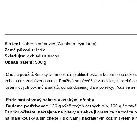
Složení
: šabrej kmímovitý (Cuminum cyminum)
Země původu:
Indie
Skladujte
: v chladu a suchu
Obsah balení:
500 g
Chuť a použití:
Římský kmín dokáže přehlušit ostatní koření nebo dokonce
třeba s ním zacházet opatrně. Používá se převážně v indické, mexické a
luštěninových pokrmů a salátů, ochutí dušená jídla a polévky. Používá se př
Podzimní olivový salát s vlašskými ořechy
Budeme potřebovat:
150 g výběrových černých oliv, 100 g čerstvé
Papriku očistěte, nakrájejte na plátky a zlehka ji orestujte na trošc
na malé kousky a smíchejte ji s olivami, nakrájeným kozím sýrem a