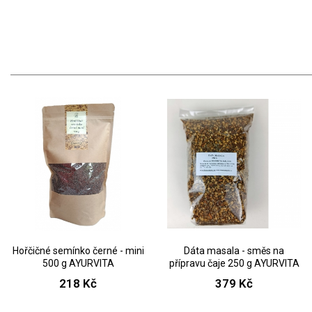
Hořčičné semínko černé - mini
Dáta masala - směs na
500 g AYURVITA
přípravu čaje 250 g AYURVITA
218 Kč
379 Kč