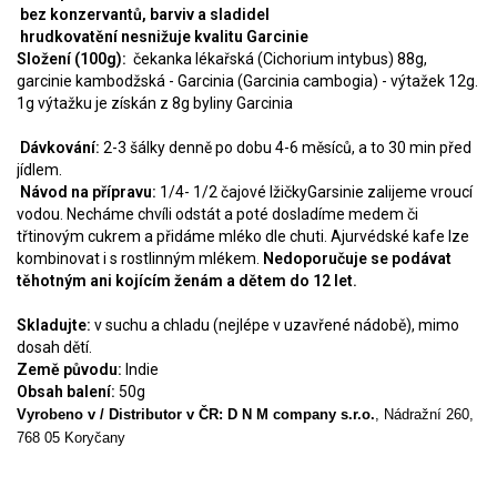
bez konzervantů, barviv a sladidel
hrudkovatění nesnižuje kvalitu Garcinie
Složení (100g):
čekanka lékařská (
Cichorium intybus
) 88g,
garcinie kambodžská - Garcinia (
Garcinia cambogia)
- výtažek 12g.
1g výtažku je získán z 8g byliny Garcinia
Dávkování:
2-3 šálky denně po dobu 4-6 měsíců, a to 30 min před
jídlem.
Návod na přípravu:
1/4- 1/2 čajové lžičkyGarsinie zalijeme vroucí
vodou. Necháme chvíli odstát a poté dosladíme medem či
třtinovým cukrem a přidáme mléko dle chuti. Ajurvédské kafe lze
kombinovat i s rostlinným mlékem.
Nedoporučuje se podávat
těhotným ani kojícím ženám a dětem do 12 let.
Skladujte:
v suchu a chladu (nejlépe v uzavřené nádobě), mimo
dosah dětí.
Země původu:
Indie
Obsah balení:
50g
Vyrobeno v /
Distributor v ČR: D N M company s.r.o.
, Nádražní 260,
768 05 Koryčany